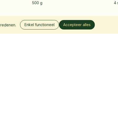
500 g
4 
Enkel functioneel
Accepteer alles
 redenen.
Stel je box samen