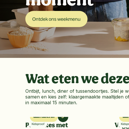
moment
Ontdek ons weekmenu
Wat eten we dez
Ontbijt, lunch, diner of tussendoortjes. Stel j
samen en kies zelf: klaargemaakte maaltijden of
in maximaal 15 minuten.
aan tafel in
aan
5’
Pancakes met
Kidsproof
Vegg
Kidsp