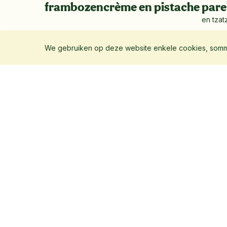
frambozencrème en pistache
pare
en tzatz
We gebruiken op deze website enkele cookies, sommi
Het eten is k