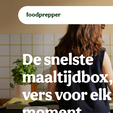
foodprepper
De snelste
maaltijdbox
vers voor elk