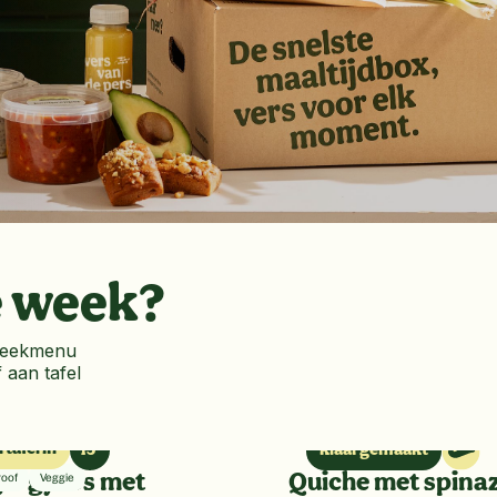
e week?
e weekmenu
 aan tafel
 tafel in
15’
klaargemaakt
ie gyros met
roof
Veggie
Quiche met spinaz